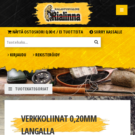
NÄYTÄ OSTOSKORI
0,00 € /
EI TUOTTEITA
SIIRRY KASSALLE
KIRJAUDU
REKISTERÖIDY
TUOTEKATEGORIAT
VERKKOLIINAT 0,20MM
LANGALLA