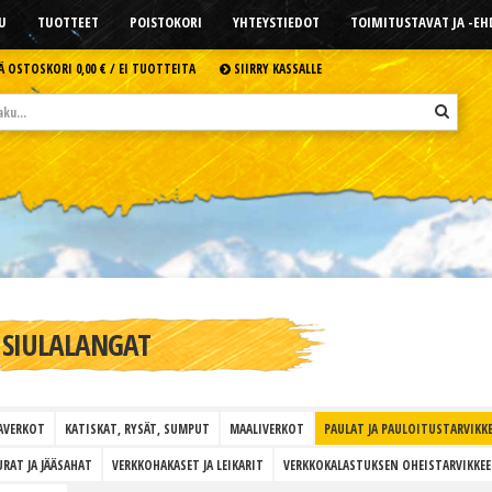
U
TUOTTEET
POISTOKORI
YHTEYSTIEDOT
TOIMITUSTAVAT JA -E
Ä OSTOSKORI
0,00 € /
EI TUOTTEITA
SIIRRY KASSALLE
SIULALANGAT
AVERKOT
KATISKAT, RYSÄT, SUMPUT
MAALIVERKOT
PAULAT JA PAULOITUSTARVIKK
RAT JA JÄÄSAHAT
VERKKOHAKASET JA LEIKARIT
VERKKOKALASTUKSEN OHEISTARVIKKEE