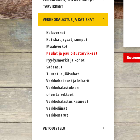
TARVIKKEET
VERKKOKALASTUS JA KATISKAT
Kalaverkot
Katiskat, rysät, sumput
Maaliverkot
Paulat ja pauloitustarvikkeet
Uusimma
Pyydysmerkit ja kohot
Sadeasut
Tuurat ja Jääsahat
Verkkohakaset ja leikarit
Verkkokalastuksen
oheistarvikkeet
Verkkokalastus käsineet
Verkkoliinat
Verkkonarut
VETOUISTELU