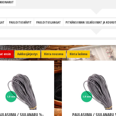
RKKONARUT
LAT
PAULOITUSKÄVYT
PAULOITUSLANGAT
PITKÄNSIIMAN SELKÄSIIMAT JA KOUKU
t ensin
Aakkosjärjestys
Hinta nouseva
Hinta laskeva
AULASIIMA / SIULANARU ½-
PAULASIIMA / SIULANARU 