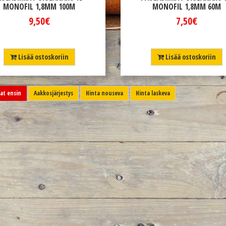
MONOFIL 1,8MM 100M
MONOFIL 1,8MM 60M
9,50€
7,50€
Lisää ostoskoriin
Lisää ostoskoriin
t ensin
Aakkosjärjestys
Hinta nouseva
Hinta laskeva