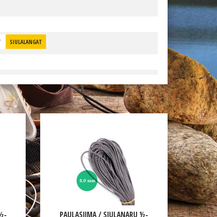
T
SIULALANGAT
½-
PAULASIIMA / SIULANARU ½-