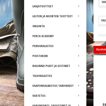
VE
LAHJATUOTTEET
LASTEN JA NUORTEN TUOTTEET
PAU
ONGINTA
PERCH ACADEMY
PERHOKALASTUS
Uusimma
POISTOKORI
RIALINNA PILKIT JA UISTIMET
TALVIKALASTUS
VAAPUNVALMISTUS TARVIKKEET
VAATETUS
P
VAKUMOINTI, SAVUSTIMET JA