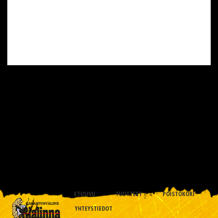
ETUSIVU
TUOTTEET
POISTOKORI
YHTEYSTIEDOT