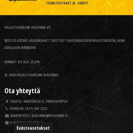
TOIMITUSTAVAT JA -EHDOT
KALASTUSVÄLINE RIALINNA KY
MEILTÄ LÖYDÄT LAADUKKAAT TUOTTEET KAIKENLAISEEN KALASTUKSEEN, AINA
EDULLISIN HINNOIN!
HINNAT SIS ALV. 25,5%
© 2026 KALASTUSVÄLINE RIALINNA.
Ota yhteyttä
OSOITE:
HULKONTIE 5, 70800 KUOPIO
PUHELIN:
(017) 363 3222
SÄHKÖPOSTI:
RIALINNA@RIALINNA.FI
Y-TUNNUS
1954167-5
Evästeasetukset