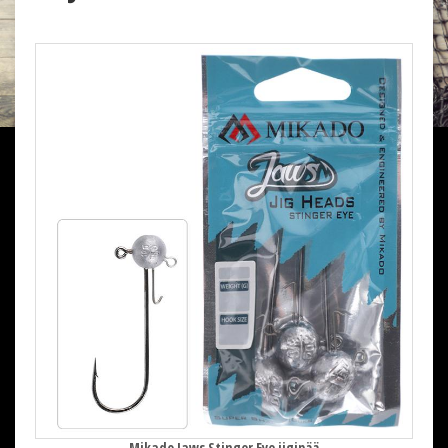
Mikado Jaws Stinger Eye jigipää