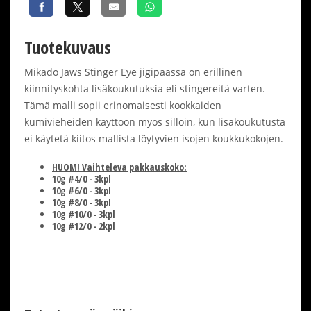
Tuotekuvaus
Mikado Jaws Stinger Eye jigipäässä on erillinen
kiinnityskohta lisäkoukutuksia eli stingereitä varten.
Tämä malli sopii erinomaisesti kookkaiden
kumivieheiden käyttöön myös silloin, kun lisäkoukutusta
ei käytetä kiitos mallista löytyvien isojen koukkukokojen.
HUOM! Vaihteleva pakkauskoko:
10g #4/0 - 3kpl
10g #6/0 - 3kpl
10g #8/0 - 3kpl
10g #10/0 - 3kpl
10g #12/0 - 2kpl