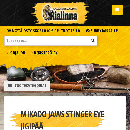
NÄYTÄ OSTOSKORI
0,00 € /
EI TUOTTEITA
SIIRRY KASSALLE
KIRJAUDU
REKISTERÖIDY
TUOTEKATEGORIAT
MIKADO JAWS STINGER EYE
JIGIPÄÄ