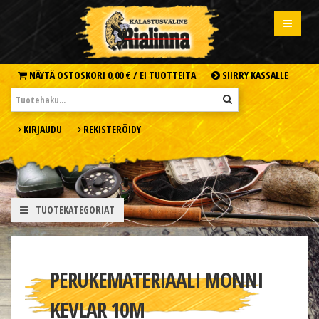
NÄYTÄ OSTOSKORI
0,00 € /
EI TUOTTEITA
SIIRRY KASSALLE
KIRJAUDU
REKISTERÖIDY
TUOTEKATEGORIAT
PERUKEMATERIAALI MONNI
KEVLAR 10M