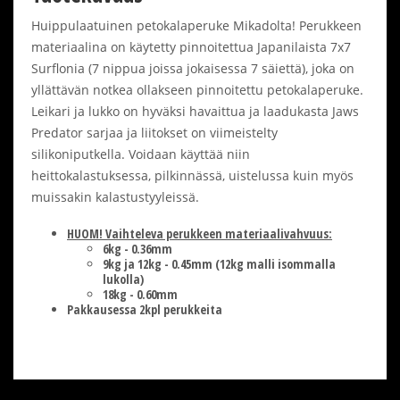
Huippulaatuinen petokalaperuke Mikadolta! Perukkeen
materiaalina on käytetty pinnoitettua Japanilaista 7x7
Surflonia (7 nippua joissa jokaisessa 7 säiettä), joka on
yllättävän notkea ollakseen pinnoitettu petokalaperuke.
Leikari ja lukko on hyväksi havaittua ja laadukasta Jaws
Predator sarjaa ja liitokset on viimeistelty
silikoniputkella. Voidaan käyttää niin
heittokalastuksessa, pilkinnässä, uistelussa kuin myös
muissakin kalastustyyleissä.
HUOM! Vaihteleva perukkeen materiaalivahvuus:
6kg - 0.36mm
9kg ja 12kg - 0.45mm (12kg malli isommalla
lukolla)
18kg - 0.60mm
Pakkausessa 2kpl perukkeita