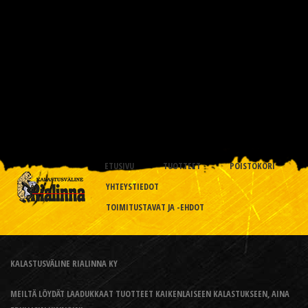
ETUSIVU
TUOTTEET
POISTOKORI
YHTEYSTIEDOT
TOIMITUSTAVAT JA -EHDOT
KALASTUSVÄLINE RIALINNA KY
MEILTÄ LÖYDÄT LAADUKKAAT TUOTTEET KAIKENLAISEEN KALASTUKSEEN, AINA