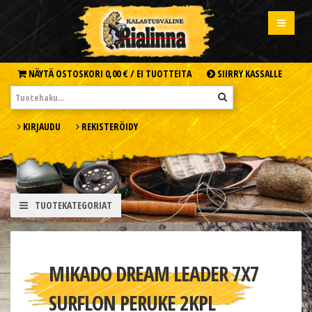
NÄYTÄ OSTOSKORI
0,00 € /
EI TUOTTEITA
SIIRRY KASSALLE
KIRJAUDU
REKISTERÖIDY
TUOTEKATEGORIAT
MIKADO DREAM LEADER 7X7
SURFLON PERUKE 2KPL