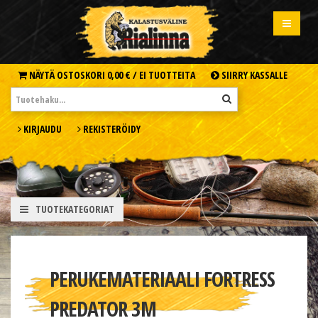
NÄYTÄ OSTOSKORI
0,00 € /
EI TUOTTEITA
SIIRRY KASSALLE
KIRJAUDU
REKISTERÖIDY
TUOTEKATEGORIAT
PERUKEMATERIAALI FORTRESS
PREDATOR 3M