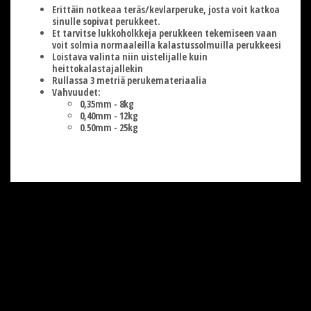
Erittäin notkeaa teräs/kevlarperuke, josta voit katkoa
sinulle sopivat perukkeet.
Et tarvitse lukkoholkkeja perukkeen tekemiseen vaan
voit solmia normaaleilla kalastussolmuilla perukkeesi
Loistava valinta niin uistelijalle kuin
heittokalastajallekin
Rullassa 3 metriä perukemateriaalia
Vahvuudet:
0,35mm - 8kg
0,40mm - 12kg
0.50mm - 25kg