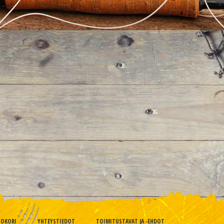
TOKORI
YHTEYSTIEDOT
TOIMITUSTAVAT JA -EHDOT