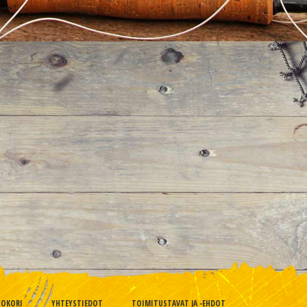
TOKORI
YHTEYSTIEDOT
TOIMITUSTAVAT JA -EHDOT