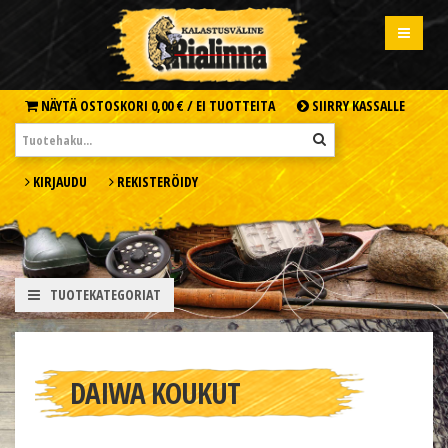
NÄYTÄ OSTOSKORI
0,00 € /
EI TUOTTEITA
SIIRRY KASSALLE
KIRJAUDU
REKISTERÖIDY
TUOTEKATEGORIAT
DAIWA KOUKUT