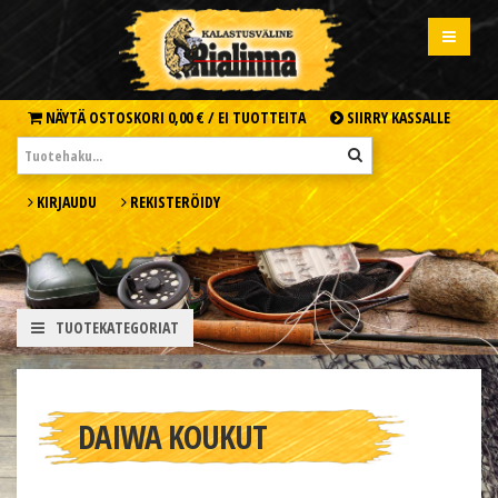
NÄYTÄ OSTOSKORI
0,00 € /
EI TUOTTEITA
SIIRRY KASSALLE
KIRJAUDU
REKISTERÖIDY
TUOTEKATEGORIAT
DAIWA KOUKUT