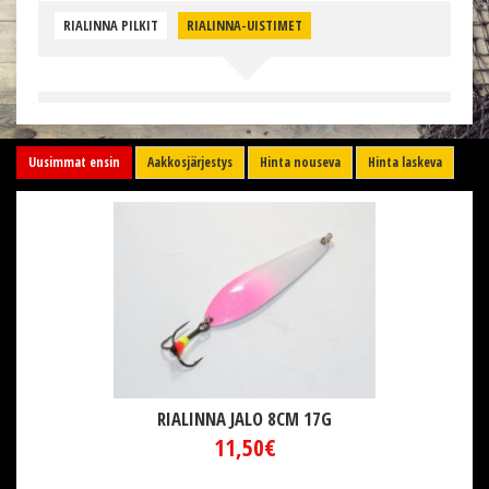
RIALINNA PILKIT
RIALINNA-UISTIMET
Uusimmat ensin
Aakkosjärjestys
Hinta nouseva
Hinta laskeva
RIALINNA JALO 8CM 17G
11,50€