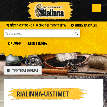
NÄYTÄ OSTOSKORI
0,00 € /
EI TUOTTEITA
SIIRRY KASSALLE
KIRJAUDU
REKISTERÖIDY
TUOTEKATEGORIAT
RIALINNA-UISTIMET