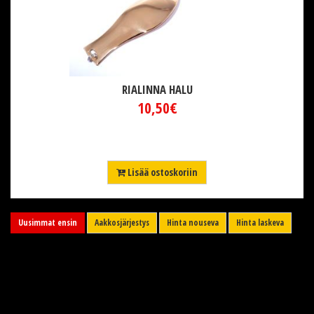
RIALINNA HALU
10,50€
Lisää ostoskoriin
Uusimmat ensin
Aakkosjärjestys
Hinta nouseva
Hinta laskeva