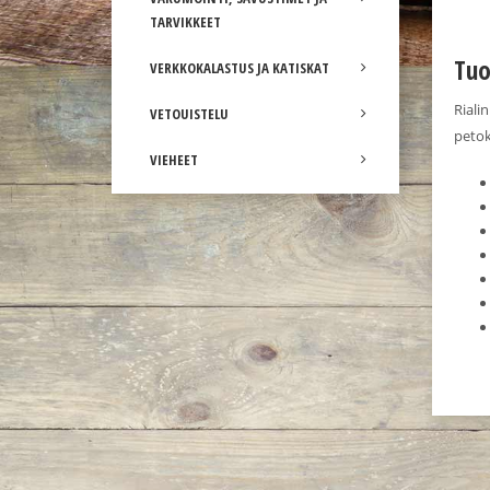
TARVIKKEET
Tuo
VERKKOKALASTUS JA KATISKAT
Riali
VETOUISTELU
petoka
VIEHEET