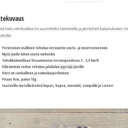
tekuvaus
nna Halu vetolusikka on suunniteltu taimenelle ja järvilohen kalastukseen, m
loille!
Perinteisen mallinen tehokas vetouistin soutu- ja moottorivetoon
Myös joelle lohen soutu vieheeksi
Tehokkaimmillaan hitaammassa vetonopeudessa 2 - 3,5 km/h
Viileämmän veden tehokas jalokalan pyytäjä järville
Uinti on rauhallinen ja voimakaspotkuinen
Pituus 9cm, paino 15g
Saatavilla metalliväreissä kupari, hopea, messinki, tompakki ja rosteri