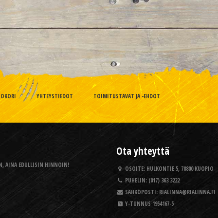
TOKORI
YHTEYSTIEDOT
TOIMITUSTAVAT JA -EHDOT
Ota yhteyttä
, AINA EDULLISIN HINNOIN!
OSOITE:
HULKONTIE 5, 70800 KUOPIO
PUHELIN:
(017) 363 3222
SÄHKÖPOSTI:
RIALINNA@RIALINNA.FI
Y-TUNNUS
1954167-5