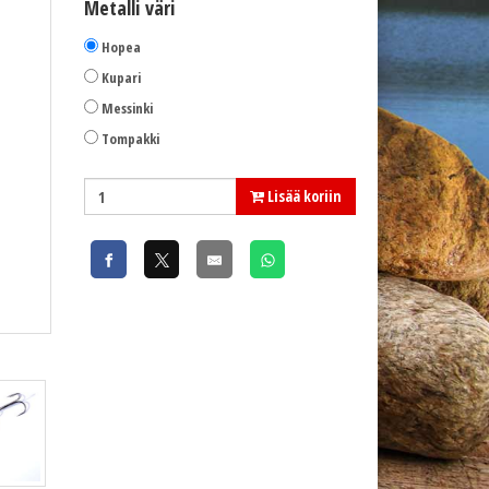
Metalli väri
Hopea
Kupari
Messinki
Tompakki
Lisää koriin
Halu, messinki