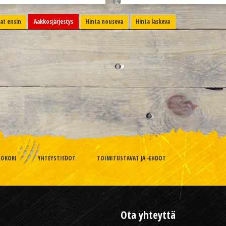
t ensin
Aakkosjärjestys
Hinta nouseva
Hinta laskeva
TOKORI
YHTEYSTIEDOT
TOIMITUSTAVAT JA -EHDOT
Ota yhteyttä