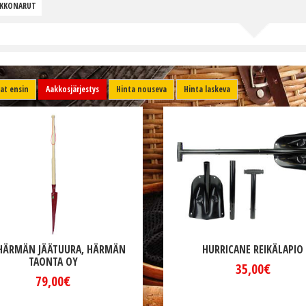
RKKONARUT
t ensin
Aakkosjärjestys
Hinta nouseva
Hinta laskeva
HÄRMÄN JÄÄTUURA, HÄRMÄN
HURRICANE REIKÄLAPIO
TAONTA OY
35,00€
79,00€