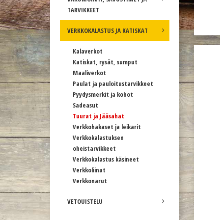
TARVIKKEET
VERKKOKALASTUS JA KATISKAT
Kalaverkot
Katiskat, rysät, sumput
Maaliverkot
Paulat ja pauloitustarvikkeet
Pyydysmerkit ja kohot
Sadeasut
Tuurat ja Jääsahat
Verkkohakaset ja leikarit
Verkkokalastuksen
oheistarvikkeet
Verkkokalastus käsineet
Verkkoliinat
Verkkonarut
VETOUISTELU