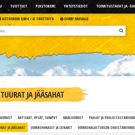
U
TUOTTEET
POISTOKORI
YHTEYSTIEDOT
TOIMITUSTAVAT JA -E
Ä OSTOSKORI
0,00 € /
EI TUOTTEITA
SIIRRY KASSALLE
TUURAT JA JÄÄSAHAT
AVERKOT
KATISKAT, RYSÄT, SUMPUT
MAALIVERKOT
PAULAT JA PAULOITUSTARVIKK
RAT JA JÄÄSAHAT
VERKKOHAKASET JA LEIKARIT
VERKKOKALASTUKSEN OHEISTARVIKKEE