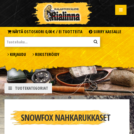
NÄYTÄ OSTOSKORI
0,00 € /
EI TUOTTEITA
SIIRRY KASSALLE
KIRJAUDU
REKISTERÖIDY
TUOTEKATEGORIAT
SNOWFOX NAHKARUKKASET