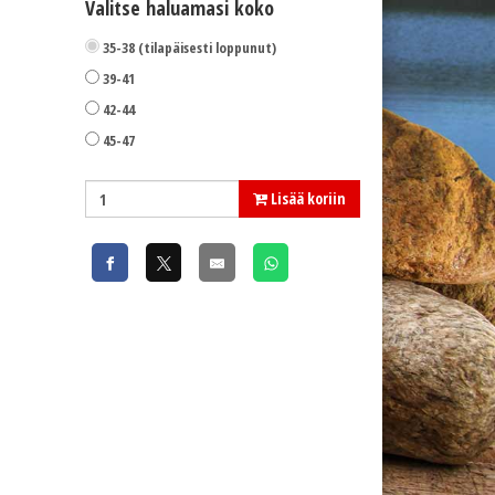
Valitse haluamasi koko
35-38 (tilapäisesti loppunut)
39-41
42-44
45-47
Lisää koriin
Lenz Trekking 6.0 sukat