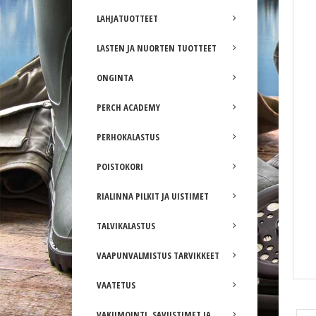
LAHJATUOTTEET
LASTEN JA NUORTEN TUOTTEET
ONGINTA
PERCH ACADEMY
PERHOKALASTUS
POISTOKORI
RIALINNA PILKIT JA UISTIMET
TALVIKALASTUS
VAAPUNVALMISTUS TARVIKKEET
VAATETUS
Lenz Trekking 6.0 sukat
VAKUMOINTI, SAVUSTIMET JA