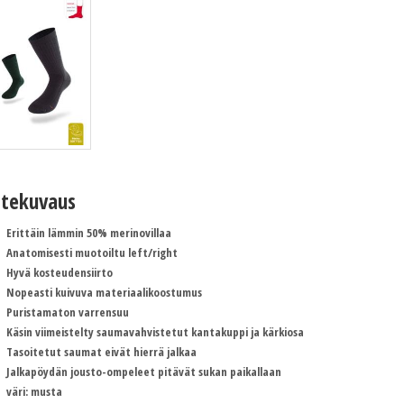
tekuvaus
Erittäin lämmin 50% merinovillaa
Anatomisesti muotoiltu left/right
Hyvä kosteudensiirto
Nopeasti kuivuva materiaalikoostumus
Puristamaton varrensuu
Käsin viimeistelty saumavahvistetut kantakuppi ja kärkiosa
Tasoitetut saumat eivät hierrä jalkaa
Jalkapöydän jousto-ompeleet pitävät sukan paikallaan
väri: musta