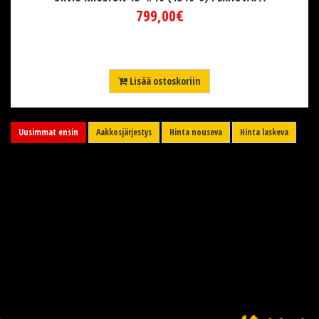
799,00€
Lisää ostoskoriin
Uusimmat ensin
Aakkosjärjestys
Hinta nouseva
Hinta laskeva