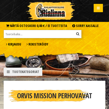
NÄYTÄ OSTOSKORI
0,00 € /
EI TUOTTEITA
SIIRRY KASSALLE
KIRJAUDU
REKISTERÖIDY
TUOTEKATEGORIAT
ORVIS MISSION PERHOVAVAT