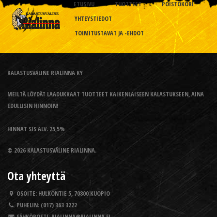
ETUSIVU
TUOTTEET
POISTOKORI
YHTEYSTIEDOT
TOIMITUSTAVAT JA -EHDOT
KALASTUSVÄLINE RIALINNA KY
MEILTÄ LÖYDÄT LAADUKKAAT TUOTTEET KAIKENLAISEEN KALASTUKSEEN, AINA
EDULLISIN HINNOIN!
HINNAT SIS ALV. 25,5%
© 2026 KALASTUSVÄLINE RIALINNA.
Ota yhteyttä
OSOITE:
HULKONTIE 5, 70800 KUOPIO
PUHELIN:
(017) 363 3222
SÄHKÖPOSTI:
RIALINNA@RIALINNA.FI