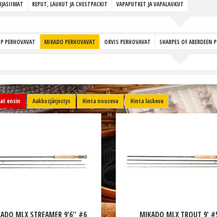
JASIIMAT
REPUT, LAUKUT JA CHESTPACKIT
VAPAPUTKET JA VAPALAUKUT
P PERHOVAVAT
MIKADO PERHOVAVAT
ORVIS PERHOVAVAT
SHARPES OF ABERDEEN 
t ensin
Aakkosjärjestys
Hinta nouseva
Hinta laskeva
ADO MLX STREAMER 9'6'' #6
MIKADO MLX TROUT 9' #