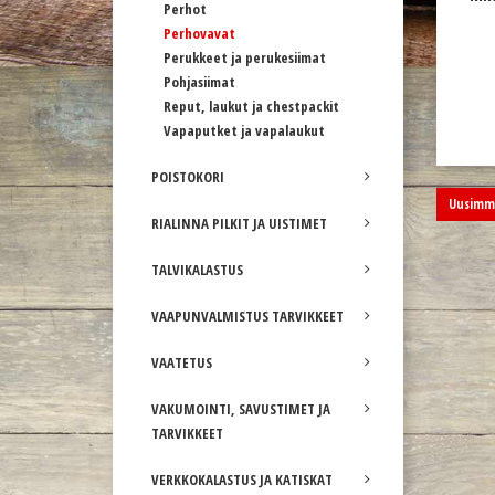
Perhot
Perhovavat
Perukkeet ja perukesiimat
Pohjasiimat
Reput, laukut ja chestpackit
Vapaputket ja vapalaukut
POISTOKORI
Uusimma
RIALINNA PILKIT JA UISTIMET
TALVIKALASTUS
VAAPUNVALMISTUS TARVIKKEET
VAATETUS
VAKUMOINTI, SAVUSTIMET JA
TARVIKKEET
VERKKOKALASTUS JA KATISKAT