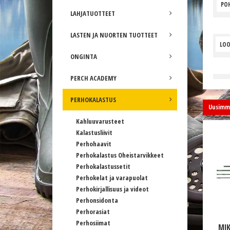
POH
LAHJATUOTTEET
LASTEN JA NUORTEN TUOTTEET
LOO
ONGINTA
PERCH ACADEMY
PERHOKALASTUS
Uusimma
Kahluuvarusteet
Kalastusliivit
Perhohaavit
Perhokalastus Oheistarvikkeet
Perhokalastussetit
Perhokelat ja varapuolat
Perhokirjallisuus ja videot
Perhonsidonta
Perhorasiat
Perhosiimat
MIK