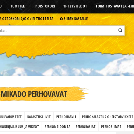
U
TUOTTEET
POISTOKORI
YHTEYSTIEDOT
TOIMITUSTAVAT JA -E
Ä OSTOSKORI
0,00 € /
EI TUOTTEITA
SIIRRY KASSALLE
MIKADO PERHOVAVAT
LUUVARUSTEET
KALASTUSLIIVIT
PERHOHAAVIT
PERHOKALASTUS OHEISTARVIKKEET
HOKIRJALLISUUS JA VIDEOT
PERHONSIDONTA
PERHORASIAT
PERHOSIIMAT
PER