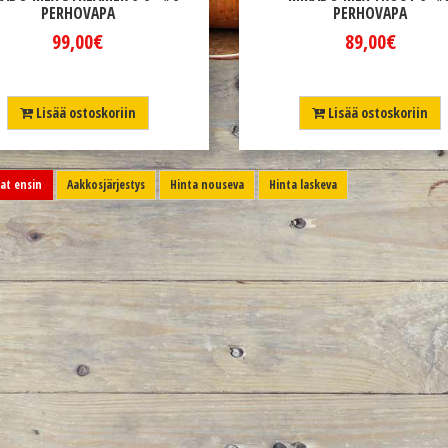
PERHOVAPA
PERHOVAPA
99,00€
89,00€
Lisää ostoskoriin
Lisää ostoskoriin
t ensin
Aakkosjärjestys
Hinta nouseva
Hinta laskeva