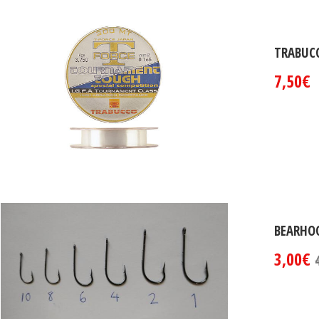
TRABUC
7,50€
BEARHO
3,00€