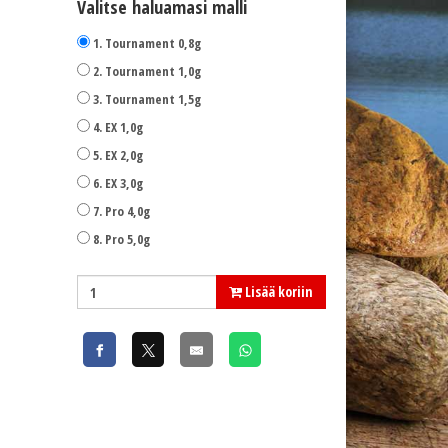
Valitse haluamasi malli
1. Tournament 0,8g
2. Tournament 1,0g
3. Tournament 1,5g
4. EX 1,0g
5. EX 2,0g
6. EX 3,0g
7. Pro 4,0g
8. Pro 5,0g
Lisää koriin