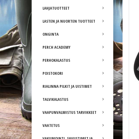
LAHJATUOTTEET
LASTEN JA NUORTEN TUOTTEET
ONGINTA
PERCH ACADEMY
PERHOKALASTUS
Mikado Competition onkikoho 8. Pro 5,0g
POISTOKORI
RIALINNA PILKIT JA UISTIMET
TALVIKALASTUS
VAAPUNVALMISTUS TARVIKKEET
VAATETUS
VAKUMOINTI, SAVUSTIMET JA