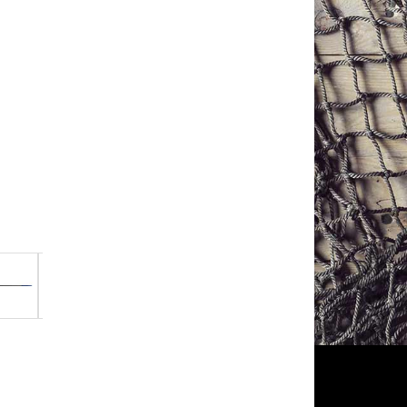
Mikado Competition onkikoho 2. Tournament 1,0