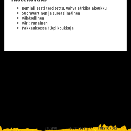
Kemiallisesti teroitettu, vahva särkikalakoukku
Suoravartinen ja suorasilmäinen
Väkäsellinen
Väri: Punainen
Pakkauksessa 10kpl koukkuja
ETUSIVU
TUOTTEET
POISTOKORI