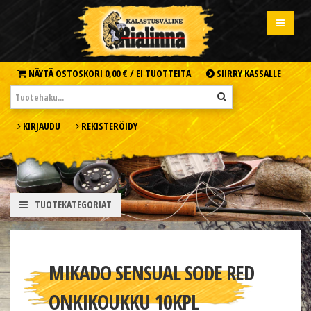
NÄYTÄ OSTOSKORI
0,00 € /
EI TUOTTEITA
SIIRRY KASSALLE
KIRJAUDU
REKISTERÖIDY
TUOTEKATEGORIAT
MIKADO SENSUAL SODE RED
ONKIKOUKKU 10KPL