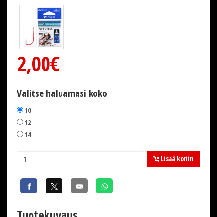
2,00€
Valitse haluamasi koko
10
12
14
Lisää koriin
Tuotekuvaus