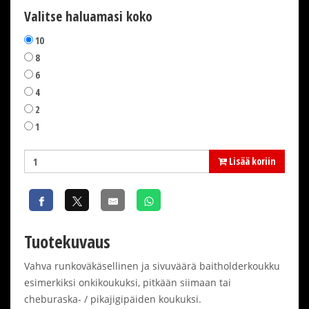
Valitse haluamasi koko
10
8
6
4
2
1
Lisää koriin
Tuotekuvaus
Vahva runkoväkäsellinen ja sivuväärä baitholderkoukku
esimerkiksi onkikoukuksi, pitkään siimaan tai
cheburaska- / pikajigipäiden koukuksi.