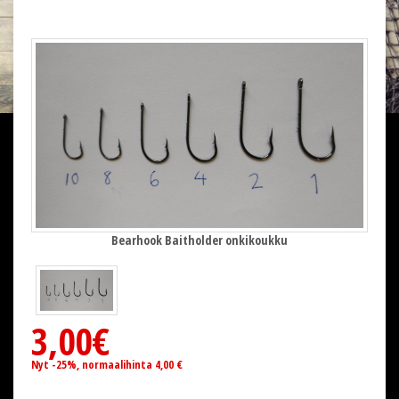
Bearhook Baitholder onkikoukku
3,00€
Nyt -25%, normaalihinta 4,00 €