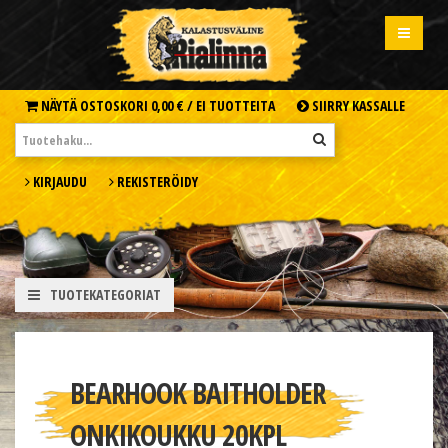
NÄYTÄ OSTOSKORI
0,00 € /
EI TUOTTEITA
SIIRRY KASSALLE
KIRJAUDU
REKISTERÖIDY
TUOTEKATEGORIAT
BEARHOOK BAITHOLDER
ONKIKOUKKU 20KPL