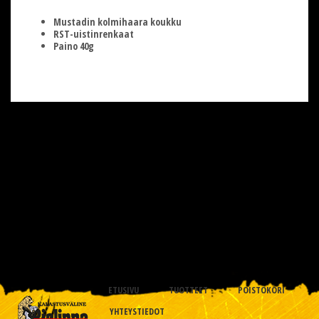
Mustadin kolmihaara koukku
RST-uistinrenkaat
Paino 40g
ETUSIVU
TUOTTEET
POISTOKORI
YHTEYSTIEDOT