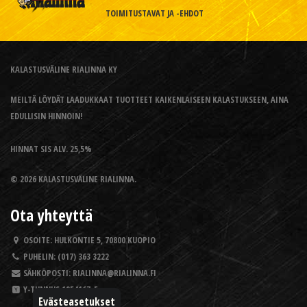
TOIMITUSTAVAT JA -EHDOT
KALASTUSVÄLINE RIALINNA KY
MEILTÄ LÖYDÄT LAADUKKAAT TUOTTEET KAIKENLAISEEN KALASTUKSEEN, AINA
EDULLISIN HINNOIN!
HINNAT SIS ALV. 25,5%
© 2026 KALASTUSVÄLINE RIALINNA.
Ota yhteyttä
OSOITE:
HULKONTIE 5, 70800 KUOPIO
PUHELIN:
(017) 363 3222
SÄHKÖPOSTI:
RIALINNA@RIALINNA.FI
Y-TUNNUS
1954167-5
Evästeasetukset