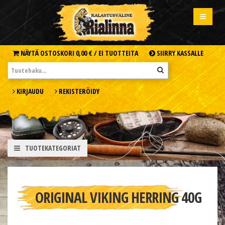
NÄYTÄ OSTOSKORI
0,00 € /
EI TUOTTEITA
SIIRRY KASSALLE
KIRJAUDU
REKISTERÖIDY
TUOTEKATEGORIAT
ORIGINAL VIKING HERRING 40G