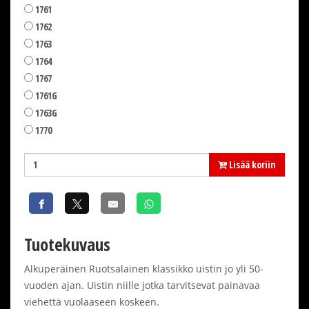
1761
1762
1763
1764
1767
1761G
1763G
1770
Lisää koriin
Tuotekuvaus
Alkuperäinen Ruotsalainen klassikko uistin jo yli 50-
vuoden ajan. Uistin niille jotka tarvitsevat painavaa
viehettä vuolaaseen koskeen.