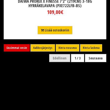
DAIWA PROREX X FINESSE 7'2" (219CM) 3-18G
HYRRÄKELAVAPA (PXE722LFB-BS)
109,00€
Lisää ostoskoriin
Uusimmat ensin
Aakkosjärjestys
Hinta nouseva
Hinta laskeva
Edellinen
1 / 3
Seuraava