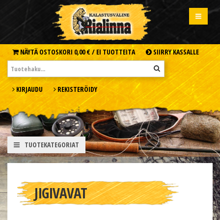
NÄYTÄ OSTOSKORI
0,00 € /
EI TUOTTEITA
SIIRRY KASSALLE
KIRJAUDU
REKISTERÖIDY
TUOTEKATEGORIAT
JIGIVAVAT