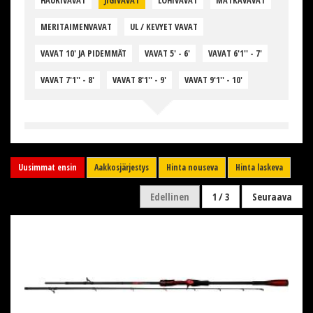
HAUKIVAVAT
JIGIVAVAT
LOHIVAVAT
MATKAVAVAT
MERITAIMENVAVAT
UL / KEVYET VAVAT
VAVAT 10' JA PIDEMMÄT
VAVAT 5' - 6'
VAVAT 6'1'' - 7'
VAVAT 7'1'' - 8'
VAVAT 8'1'' - 9'
VAVAT 9'1'' - 10'
Uusimmat ensin
Aakkosjärjestys
Hinta nouseva
Hinta laskeva
Edellinen
1 / 3
Seuraava