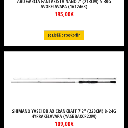
ABU GARCIA FANTASISTA NANO 7' (213CM) 5-30G
AVOKELAVAPA (1612463)
195,00€
Lisää ostoskoriin
SHIMANO YASEI BB AX CRANKBAIT 7'2'' (220CM) 8-24G
HYRRÄKELAVAPA (YASBBAXCR22M)
109,00€