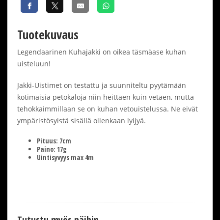
Tuotekuvaus
Legendaarinen Kuhajakki on oikea täsmäase kuhan
uisteluun!
Jakki-Uistimet on testattu ja suunniteltu pyytämään
kotimaisia petokaloja niin heittäen kuin vetäen, mutta
tehokkaimmillaan se on kuhan vetouistelussa. Ne eivät
ympäristösyistä sisällä ollenkaan lyijyä.
Pituus: 7cm
Paino: 17g
Uintisyvyys max 4m
Tutustu myös näihin