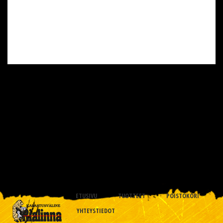
ETUSIVU
TUOTTEET
POISTOKORI
YHTEYSTIEDOT