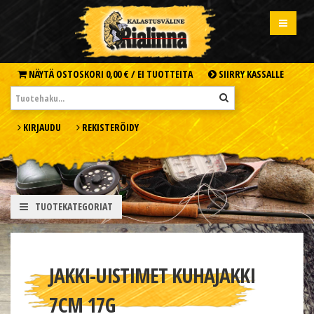
NÄYTÄ OSTOSKORI
0,00 € /
EI TUOTTEITA
SIIRRY KASSALLE
KIRJAUDU
REKISTERÖIDY
TUOTEKATEGORIAT
JAKKI-UISTIMET KUHAJAKKI
7CM 17G