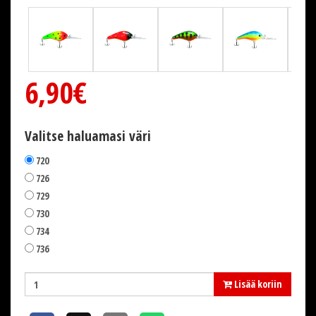
6,90€
Valitse haluamasi väri
720
726
729
730
734
736
Lisää koriin