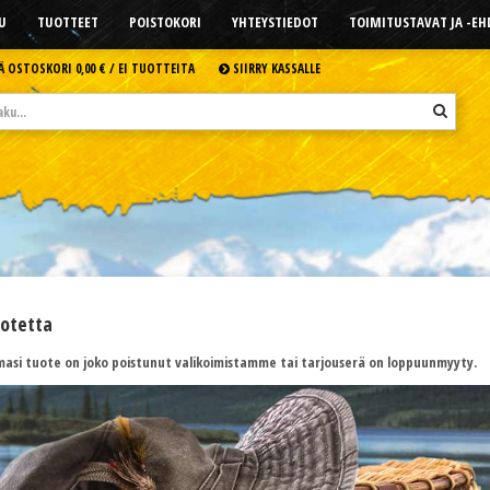
U
TUOTTEET
POISTOKORI
YHTEYSTIEDOT
TOIMITUSTAVAT JA -E
Ä OSTOSKORI
0,00 € /
EI TUOTTEITA
SIIRRY KASSALLE
uotetta
asi tuote on joko poistunut valikoimistamme tai tarjouserä on loppuunmyyty.