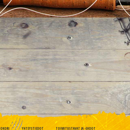
TOKORI
YHTEYSTIEDOT
TOIMITUSTAVAT JA -EHDOT