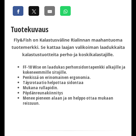
Tuotekuvaus
Fly&Fish on Kalastusväline Rialinnan maahantuoma
tuotemerkki. Se kattaa laajan valikoiman laadukkaita
kalastustuotteita perho-ja koskikalastajille.
FF-18 Wise on laadukas perhonsidontapenkki alkajille ja
kokeneemmille sitojille.
Penkissä on erinomainen ergonomia.
Täysrotaatio helpottaa sidontaa
Mukana rullapidin.
Pöydänreunakiinnitys
Menee pieneen alaan ja on helppo ottaa mukaan
reissuun.