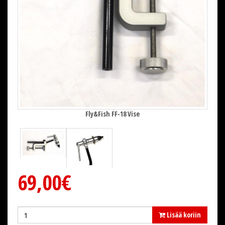
Fly&Fish FF-18 Vise
69,00€
Lisää koriin