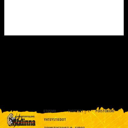
ETUSIVU
TUOTTEET
POISTOKORI
YHTEYSTIEDOT