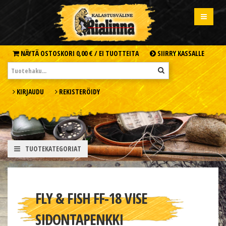
NÄYTÄ OSTOSKORI
0,00 € /
EI TUOTTEITA
SIIRRY KASSALLE
KIRJAUDU
REKISTERÖIDY
TUOTEKATEGORIAT
FLY & FISH FF-18 VISE
SIDONTAPENKKI