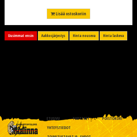
Lisää ostoskoriin
Uusimmat ensin
Aakkosjärjestys
Hinta nouseva
Hinta laskeva
ETUSIVU
TUOTTEET
POISTOKORI
YHTEYSTIEDOT
TOIMITUSTAVAT JA -EHDOT