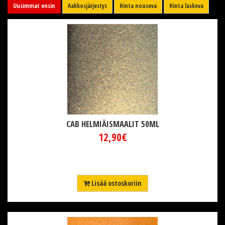
Uusimmat ensin
Aakkosjärjestys
Hinta nouseva
Hinta laskeva
CAB HELMIÄISMAALIT 50ML
12,90€
Lisää ostoskoriin