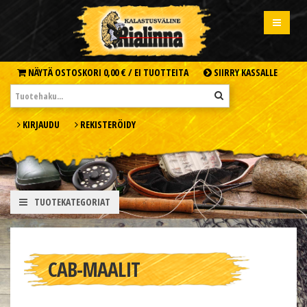
NÄYTÄ OSTOSKORI
0,00 € /
EI TUOTTEITA
SIIRRY KASSALLE
KIRJAUDU
REKISTERÖIDY
TUOTEKATEGORIAT
CAB-MAALIT