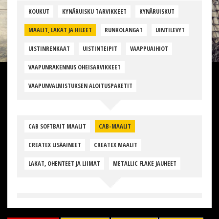
KOUKUT
KYNÄRUISKU TARVIKKEET
KYNÄRUISKUT
MAALIT, LAKAT JA HILEET
RUNKOLANGAT
UINTILEVYT
UISTINRENKAAT
UISTINTEIPIT
VAAPPUAIHIOT
VAAPUNRAKENNUS OHEISARVIKKEET
VAAPUNVALMISTUKSEN ALOITUSPAKETIT
CAB SOFTBAIT MAALIT
CAB-MAALIT
CREATEX LISÄAINEET
CREATEX MAALIT
LAKAT, OHENTEET JA LIIMAT
METALLIC FLAKE JAUHEET