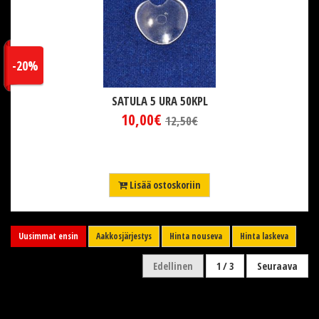
-20%
SATULA 5 URA 50KPL
10,00€
12,50€
Lisää ostoskoriin
Uusimmat ensin
Aakkosjärjestys
Hinta nouseva
Hinta laskeva
Edellinen
1 / 3
Seuraava