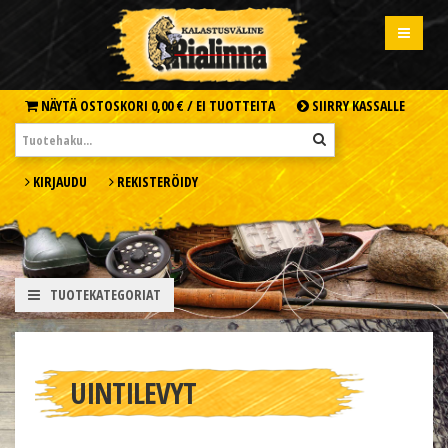
NÄYTÄ OSTOSKORI
0,00 € /
EI TUOTTEITA
SIIRRY KASSALLE
KIRJAUDU
REKISTERÖIDY
TUOTEKATEGORIAT
UINTILEVYT