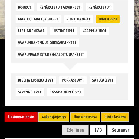
KOUKUT
KYNÄRUISKU TARVIKKEET
KYNÄRUISKUT
MAALIT, LAKAT JA HILEET
RUNKOLANGAT
UINTILEVYT
UISTINRENKAAT
UISTINTEIPIT
VAAPPUAIHIOT
VAAPUNRAKENNUS OHEISARVIKKEET
VAAPUNVALMISTUKSEN ALOITUSPAKETIT
KIELI JA LUSIKKALEVYT
PORRASLEVYT
SATULALEVYT
SYVÄNNELEVYT
TASAPAINON LEVYT
Uusimmat ensin
Aakkosjärjestys
Hinta nouseva
Hinta laskeva
Edellinen
1 / 3
Seuraava