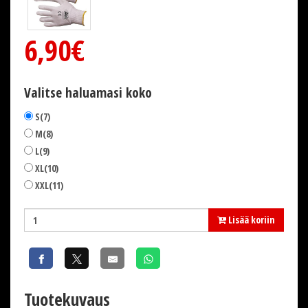
6,90€
Valitse haluamasi koko
S(7)
M(8)
L(9)
XL(10)
XXL(11)
Lisää koriin
Tuotekuvaus