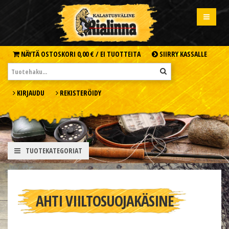
NÄYTÄ OSTOSKORI
0,00 € /
EI TUOTTEITA
SIIRRY KASSALLE
KIRJAUDU
REKISTERÖIDY
TUOTEKATEGORIAT
AHTI VIILTOSUOJAKÄSINE