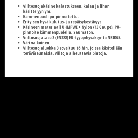
Viiltosuojakäsine kalastukseen, kalan ja lihan
käsittelyyn ym.
Kämmenpuoli pu-pinnoitettu.
Erityisen hyvä kulutus- ja repäisykestävyys.
Käsineen materiaali UHMPWE + Nylon (13 Gauge), PU-
pinnoite kämmenpuolella. Saumaton.
Viiltosuojataso 3 (EN388) EU-tyyppihyväksyntä NB0075.
Väri valkoinen.
Viiltosuojaluokka 3 soveltuu töihin, joissa käsitellään
teräväreunaisia, viiltoja aiheuttavia pintoja.