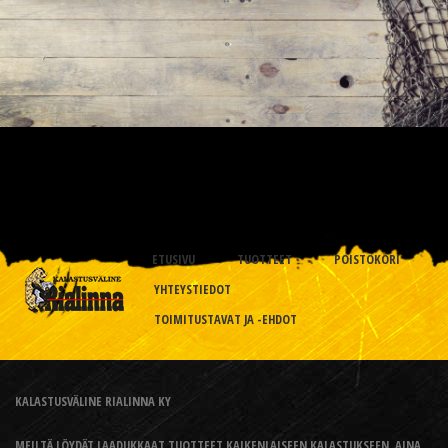
ETUSIVU
TUOTTEET
POISTOKORI
YHTEYSTIEDOT
TOIMITUSTAVAT JA -EHDOT
KALASTUSVÄLINE RIALINNA KY
MEILTÄ LÖYDÄT LAADUKKAAT TUOTTEET KAIKENLAISEEN KALASTUKSEEN, AINA