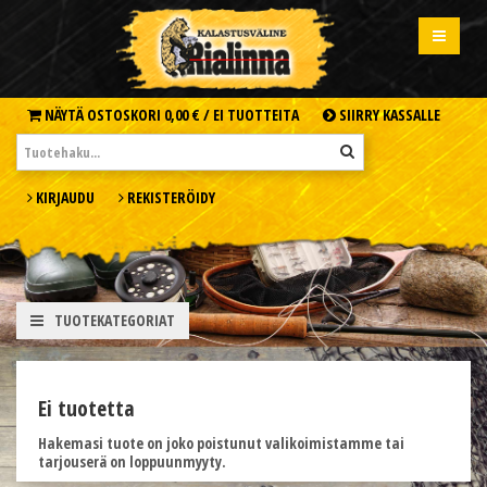
NÄYTÄ OSTOSKORI
0,00 € /
EI TUOTTEITA
SIIRRY KASSALLE
KIRJAUDU
REKISTERÖIDY
TUOTEKATEGORIAT
Ei tuotetta
Hakemasi tuote on joko poistunut valikoimistamme tai
tarjouserä on loppuunmyyty.