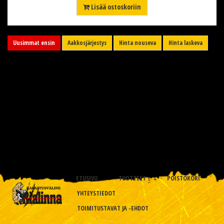
Lisää ostoskoriin
Uusimmat ensin
Aakkosjärjestys
Hinta nouseva
Hinta laskeva
ETUSIVU
TUOTTEET
POISTOKORI
YHTEYSTIEDOT
TOIMITUSTAVAT JA -EHDOT