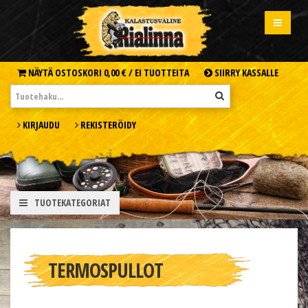
NÄYTÄ OSTOSKORI
0,00 € /
EI TUOTTEITA
SIIRRY KASSALLE
KIRJAUDU
REKISTERÖIDY
TUOTEKATEGORIAT
TERMOSPULLOT