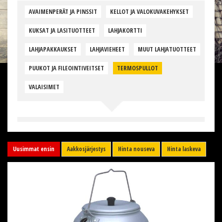
AVAIMENPERÄT JA PINSSIT
KELLOT JA VALOKUVAKEHYKSET
KUKSAT JA LASITUOTTEET
LAHJAKORTTI
LAHJAPAKKAUKSET
LAHJAVIEHEET
MUUT LAHJATUOTTEET
PUUKOT JA FILEOINTIVEITSET
TERMOSPULLOT
VALAISIMET
Uusimmat ensin
Aakkosjärjestys
Hinta nouseva
Hinta laskeva