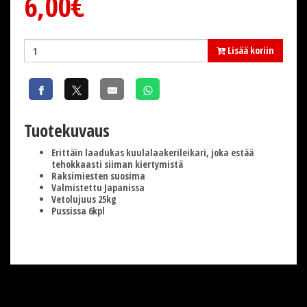
6,00€
Lisää koriin
Tuotekuvaus
Erittäin laadukas kuulalaakerileikari, joka estää
tehokkaasti siiman kiertymistä
Raksimiesten suosima
Valmistettu Japanissa
Vetolujuus 25kg
Pussissa 6kpl