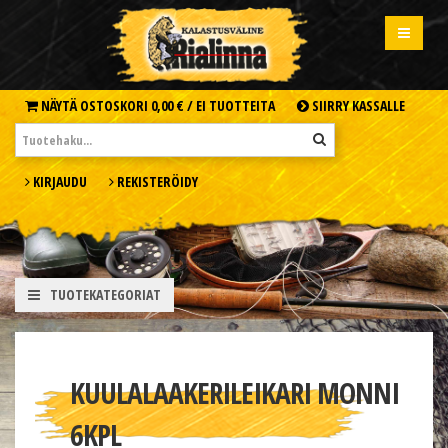
NÄYTÄ OSTOSKORI
0,00 € /
EI TUOTTEITA
SIIRRY KASSALLE
KIRJAUDU
REKISTERÖIDY
TUOTEKATEGORIAT
KUULALAAKERILEIKARI MONNI
6KPL