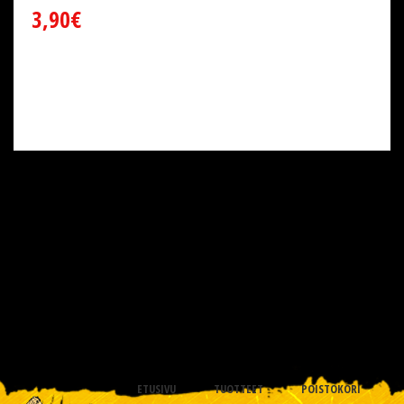
3,90€
ETUSIVU
TUOTTEET
POISTOKORI