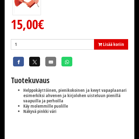
15,00€
Lisää koriin
Tuotekuvaus
Helppokäyttöinen, pienikokoinen ja kevyt vapaplaanari
esimerkiksi ahvenen ja kirjolohen uisteluun pienillä
vaapuilla ja perhoilla
Käy molemmille puolille
Näkyvä pinkki väri