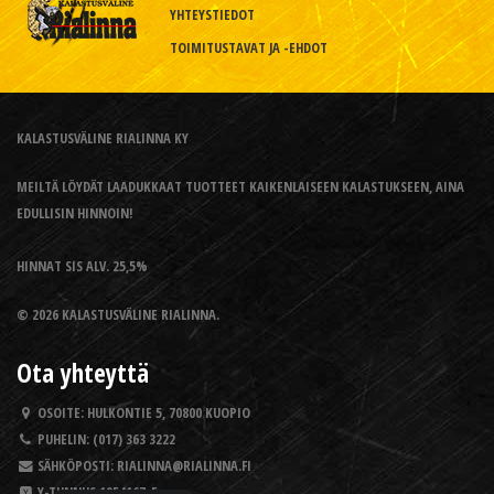
YHTEYSTIEDOT
TOIMITUSTAVAT JA -EHDOT
KALASTUSVÄLINE RIALINNA KY
MEILTÄ LÖYDÄT LAADUKKAAT TUOTTEET KAIKENLAISEEN KALASTUKSEEN, AINA
EDULLISIN HINNOIN!
HINNAT SIS ALV. 25,5%
© 2026 KALASTUSVÄLINE RIALINNA.
Ota yhteyttä
OSOITE:
HULKONTIE 5, 70800 KUOPIO
PUHELIN:
(017) 363 3222
SÄHKÖPOSTI:
RIALINNA@RIALINNA.FI
Y-TUNNUS
1954167-5