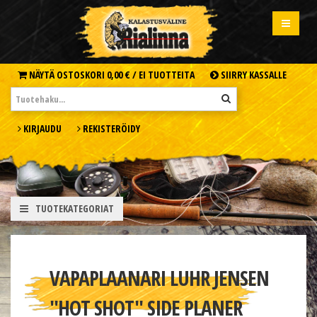
NÄYTÄ OSTOSKORI
0,00 € /
EI TUOTTEITA
SIIRRY KASSALLE
KIRJAUDU
REKISTERÖIDY
TUOTEKATEGORIAT
VAPAPLAANARI LUHR JENSEN
''HOT SHOT'' SIDE PLANER