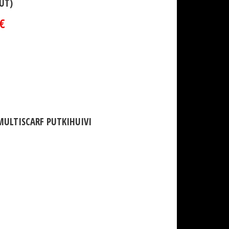
UT)
€
ULTISCARF PUTKIHUIVI