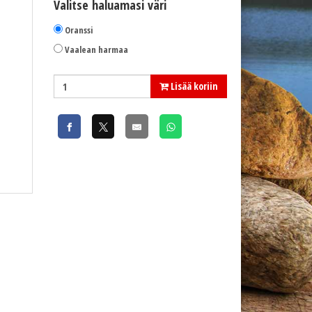
Valitse haluamasi väri
Oranssi
Vaalean harmaa
Lisää koriin
Savage Gear pipo