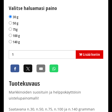
Valitse haluamasi paino
30 g
50 g
75g
100 g
140 g
Lisää koriin
Tuotekuvaus
Markkinoiden suosituin ja helppokäyttöisin
uistelupainomalli!
Saatavana n.30, n.50, n.75, n.100 ja n.140 gramman