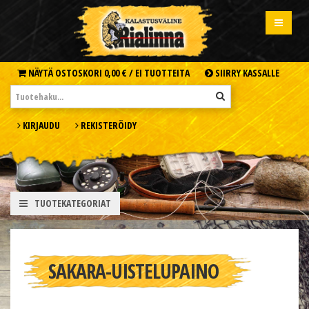
NÄYTÄ OSTOSKORI
0,00 € /
EI TUOTTEITA
SIIRRY KASSALLE
KIRJAUDU
REKISTERÖIDY
TUOTEKATEGORIAT
SAKARA-UISTELUPAINO