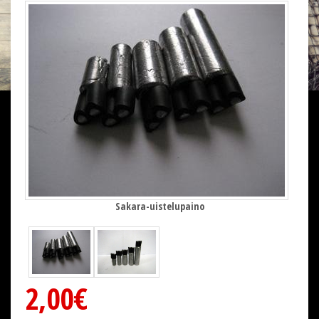
Sakara-uistelupaino
2,00€