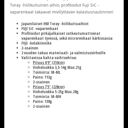
Toray -hiilikuituinen aihio, profiloidut Fuji SiC -
vaparenkaat takaavat miellyttävän kalastusnautinnon!
Japanilaiset HM Toray -hiilikuituaihiot
FUJI SiC -vaparenkaat
Profiloidut pitkäjalkaiset sotkeutumattomat
vaparenkaat tyvessä, sekä microrenkaat kärkiosassa
FUJI -kelakiinnike
2-osainen
2 vuoden takuu materiaali- ja valmistusvirheille
Valittavissa kahta vaihtoehtoa:
Pituus 6'9'' (210cm)
Vieheluokka 3,5-14g Max.21g
Toiminta: M-ML
Paino: 113g
2-osainen
Pituus 7'5'' (228cm)
Vieheluokka 5-25g Max.28g
Toiminta: M-MH
Paino: 138g
2-osainen