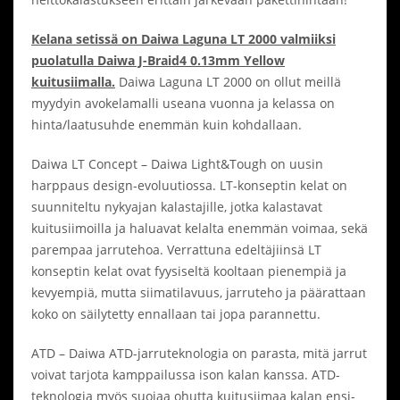
Kelana setissä on Daiwa Laguna LT 2000 valmiiksi
puolatulla Daiwa J-Braid4 0.13mm Yellow
kuitusiimalla.
Daiwa Laguna LT 2000 on ollut meillä
myydyin avokelamalli useana vuonna ja kelassa on
hinta/laatusuhde enemmän kuin kohdallaan.
Daiwa LT Concept – Daiwa Light&Tough on uusin
harppaus design-evoluutiossa. LT-konseptin kelat on
suunniteltu nykyajan kalastajille, jotka kalastavat
kuitusiimoilla ja haluavat kelalta enemmän voimaa, sekä
parempaa jarrutehoa. Verrattuna edeltäjiinsä LT
konseptin kelat ovat fyysiseltä kooltaan pienempiä ja
kevyempiä, mutta siimatilavuus, jarruteho ja päärattaan
koko on säilytetty ennallaan tai jopa parannettu.
ATD – Daiwa ATD-jarruteknologia on parasta, mitä jarrut
voivat tarjota kamppailussa ison kalan kanssa. ATD-
teknologia myös suojaa ohutta kuitusiimaa kalan ensi-