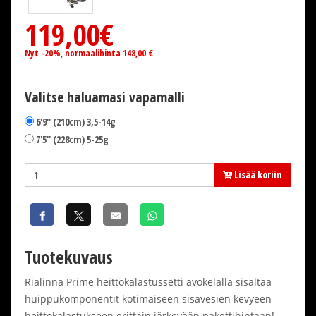
119,00€
Nyt -20%, normaalihinta 148,00 €
Valitse haluamasi vapamalli
6'9'' (210cm) 3,5-14g
7'5'' (228cm) 5-25g
Lisää koriin
Tuotekuvaus
Rialinna Prime heittokalastussetti avokelalla sisältää
huippukomponentit kotimaiseen sisävesien kevyeen
heittokalastukseen erittäin järkevään pakettihintaan!