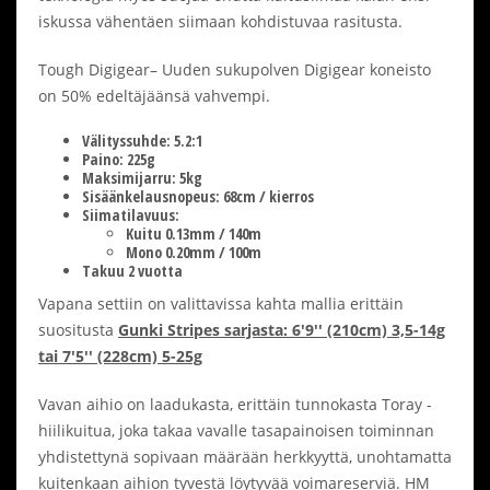
iskussa vähentäen siimaan kohdistuvaa rasitusta.
Tough Digigear– Uuden sukupolven Digigear koneisto
on 50% edeltäjäänsä vahvempi.
Välityssuhde: 5.2:1
Paino: 225g
Maksimijarru: 5kg
Sisäänkelausnopeus: 68cm / kierros
Siimatilavuus:
Kuitu 0.13mm / 140m
Mono 0.20mm / 100m
Takuu 2 vuotta
Vapana settiin on valittavissa kahta mallia erittäin
suositusta
Gunki Stripes sarjasta: 6'9'' (210cm) 3,5-14g
tai 7'5'' (228cm) 5-25g
Vavan aihio on laadukasta, erittäin tunnokasta Toray -
hiilikuitua, joka takaa vavalle tasapainoisen toiminnan
yhdistettynä sopivaan määrään herkkyyttä, unohtamatta
kuitenkaan aihion tyvestä löytyvää voimareserviä. HM