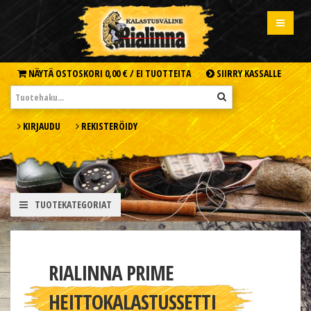
NÄYTÄ OSTOSKORI
0,00 € /
EI TUOTTEITA
SIIRRY KASSALLE
KIRJAUDU
REKISTERÖIDY
TUOTEKATEGORIAT
RIALINNA PRIME
HEITTOKALASTUSSETTI