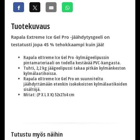
Tuotekuvaus
Rapala Extreme Ice Gel Pro -jäähdytysgeeli on
testatusti jopa 45 % tehokkaampi kuin jää!
Rapala eXtreme Ice Gel Pro -kylmägeelipussin
pintamateriaali on todella kestävää PVC-kangasta.
Tuhti, 2,2 kg jäägeelipussi takaa pitkän kylmänkeston
kylmälaatikoissa.
Rapala eXtreme Ice Gel Pro on suunniteltu
jäähdyttämään etenkin isokokoisten kylmälaatikoiden
sisältöjä.
Mitat: (P X L X K) 52x27x4 cm
Tutustu myös näihin