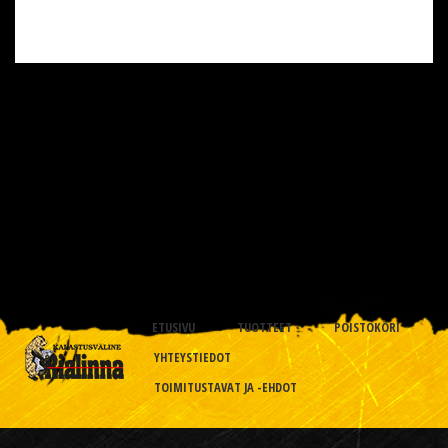
ETUSIVU
TUOTTEET
POISTOKORI
YHTEYSTIEDOT
TOIMITUSTAVAT JA -EHDOT