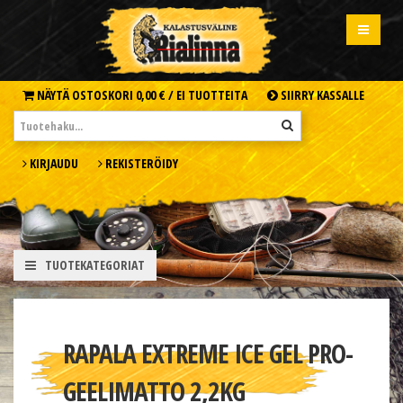
NÄYTÄ OSTOSKORI
0,00 € /
EI TUOTTEITA
SIIRRY KASSALLE
KIRJAUDU
REKISTERÖIDY
TUOTEKATEGORIAT
RAPALA EXTREME ICE GEL PRO-
GEELIMATTO 2,2KG