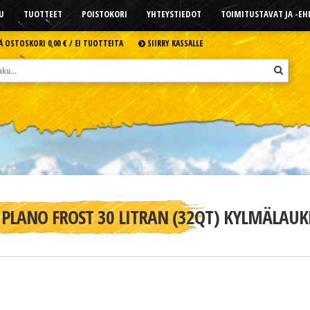
U
TUOTTEET
POISTOKORI
YHTEYSTIEDOT
TOIMITUSTAVAT JA -E
Ä OSTOSKORI
0,00 € /
EI TUOTTEITA
SIIRRY KASSALLE
PLANO FROST 30 LITRAN (32QT) KYLMÄLAU