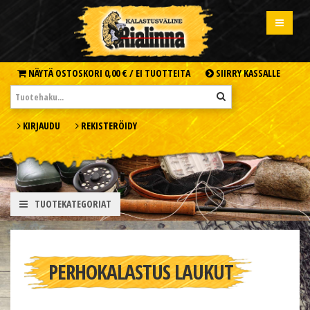
NÄYTÄ OSTOSKORI
0,00 € /
EI TUOTTEITA
SIIRRY KASSALLE
KIRJAUDU
REKISTERÖIDY
TUOTEKATEGORIAT
PERHOKALASTUS LAUKUT