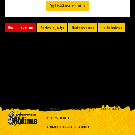
Lisää ostoskoriin
Uusimmat ensin
Aakkosjärjestys
Hinta nouseva
Hinta laskeva
ETUSIVU
TUOTTEET
POISTOKORI
YHTEYSTIEDOT
TOIMITUSTAVAT JA -EHDOT