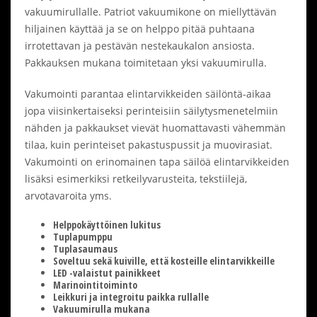
vakuumirullalle. Patriot vakuumikone on miellyttävän
hiljainen käyttää ja se on helppo pitää puhtaana
irrotettavan ja pestävän nestekaukalon ansiosta.
Pakkauksen mukana toimitetaan yksi vakuumirulla.
Vakumointi parantaa elintarvikkeiden säilöntä-aikaa
jopa viisinkertaiseksi perinteisiin säilytysmenetelmiin
nähden ja pakkaukset vievät huomattavasti vähemmän
tilaa, kuin perinteiset pakastuspussit ja muovirasiat.
Vakumointi on erinomainen tapa säilöä elintarvikkeiden
lisäksi esimerkiksi retkeilyvarusteita, tekstiilejä,
arvotavaroita yms.
Helppokäyttöinen lukitus
Tuplapumppu
Tuplasaumaus
Soveltuu sekä kuiville, että kosteille elintarvikkeille
LED -valaistut painikkeet
Marinointitoiminto
Leikkuri ja integroitu paikka rullalle
Vakuumirulla mukana