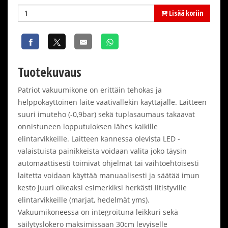
Lisää koriin
Tuotekuvaus
Patriot vakuumikone on erittäin tehokas ja
helppokäyttöinen laite vaativallekin käyttäjälle. Laitteen
suuri imuteho (-0,9bar) sekä tuplasaumaus takaavat
onnistuneen lopputuloksen lähes kaikille
elintarvikkeille. Laitteen kannessa olevista LED -
valaistuista painikkeista voidaan valita joko täysin
automaattisesti toimivat ohjelmat tai vaihtoehtoisesti
laitetta voidaan käyttää manuaalisesti ja säätää imun
kesto juuri oikeaksi esimerkiksi herkästi litistyville
elintarvikkeille (marjat, hedelmät yms).
Vakuumikoneessa on integroituna leikkuri sekä
säilytyslokero maksimissaan 30cm levyiselle