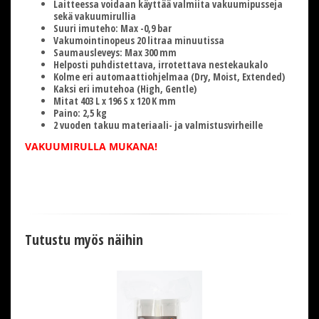
Laitteessa voidaan käyttää valmiita vakuumipusseja
sekä vakuumirullia
Suuri imuteho: Max -0,9 bar
Vakumointinopeus 20 litraa minuutissa
Saumausleveys: Max 300 mm
Helposti puhdistettava, irrotettava nestekaukalo
Kolme eri automaattiohjelmaa (Dry, Moist, Extended)
Kaksi eri imutehoa (High, Gentle)
Mitat 403 L x 196 S x 120 K mm
Paino: 2,5 kg
2 vuoden takuu materiaali- ja valmistusvirheille
VAKUUMIRULLA MUKANA!
Tutustu myös näihin