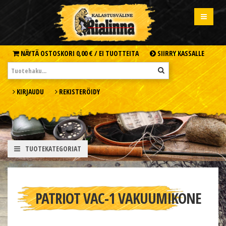
NÄYTÄ OSTOSKORI
0,00 € /
EI TUOTTEITA
SIIRRY KASSALLE
KIRJAUDU
REKISTERÖIDY
TUOTEKATEGORIAT
PATRIOT VAC-1 VAKUUMIKONE