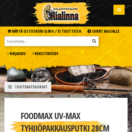
NÄYTÄ OSTOSKORI
0,00 € /
EI TUOTTEITA
SIIRRY KASSALLE
KIRJAUDU
REKISTERÖIDY
TUOTEKATEGORIAT
FOODMAX UV-MAX
TYHJIÖPAKKAUSPUTKI 28CM