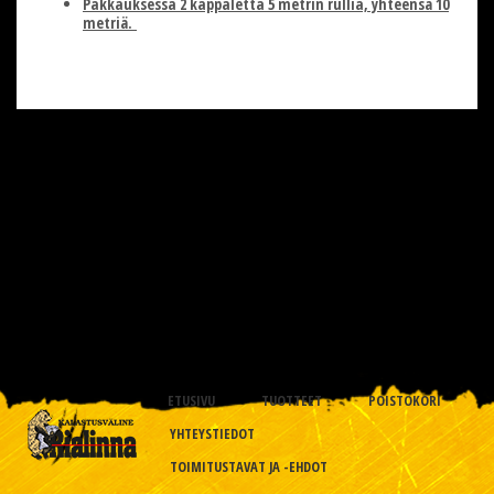
Pakkauksessa 2 kappaletta 5 metrin rullia, yhteensä 10
metriä.
ETUSIVU
TUOTTEET
POISTOKORI
YHTEYSTIEDOT
TOIMITUSTAVAT JA -EHDOT