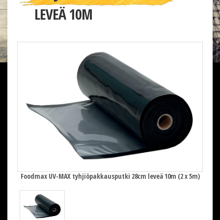
LEVEÄ 10M
x 5m)
Foodmax UV-MAX tyhjiöpakkausputki 28cm leveä 10m (2 x 5m)
Food