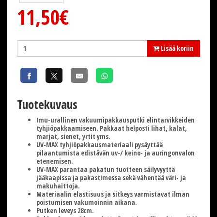
11,50€
Lisää koriin
Tuotekuvaus
Imu-urallinen vakuumipakkausputki elintarvikkeiden
tyhjiöpakkaamiseen. Pakkaat helposti lihat, kalat,
marjat, sienet, yrtit yms.
UV-MAX tyhjiöpakkausmateriaali pysäyttää
pilaantumista edistävän uv-/ keino- ja auringonvalon
etenemisen.
UV-MAX parantaa pakatun tuotteen säilyvyyttä
jääkaapissa ja pakastimessa sekä vähentää väri- ja
makuhaittoja.
Materiaalin elastisuus ja sitkeys varmistavat ilman
poistumisen vakumoinnin aikana.
Putken leveys 28cm.