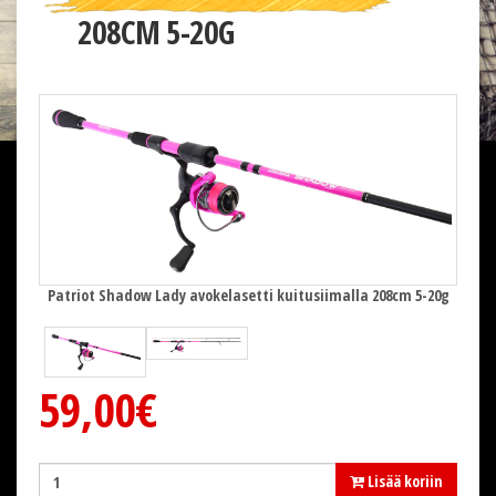
208CM 5-20G
5-20g
Patr
Patriot Shadow Lady avokelasetti kuitusiimalla 208cm 5-20g
59,00€
Lisää koriin