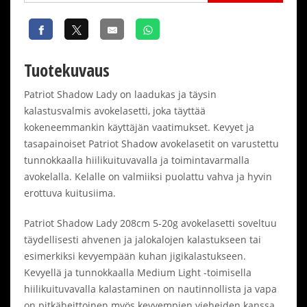
Tuotekuvaus
Patriot Shadow Lady on laadukas ja täysin
kalastusvalmis avokelasetti, joka täyttää
kokeneemmankin käyttäjän vaatimukset. Kevyet ja
tasapainoiset Patriot Shadow avokelasetit on varustettu
tunnokkaalla hiilikuituvavalla ja toimintavarmalla
avokelalla. Kelalle on valmiiksi puolattu vahva ja hyvin
erottuva kuitusiima.
Patriot Shadow Lady 208cm 5-20g avokelasetti soveltuu
täydellisesti ahvenen ja jalokalojen kalastukseen tai
esimerkiksi kevyempään kuhan jigikalastukseen.
Kevyellä ja tunnokkaalla Medium Light -toimisella
hiilikuituvavalla kalastaminen on nautinnollista ja vapa
on pitkäheittoinen myös kevyempien vieheiden kanssa.