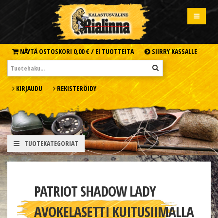
NÄYTÄ OSTOSKORI
0,00 € /
EI TUOTTEITA
SIIRRY KASSALLE
KIRJAUDU
REKISTERÖIDY
TUOTEKATEGORIAT
PATRIOT SHADOW LADY
AVOKELASETTI KUITUSIIMALLA