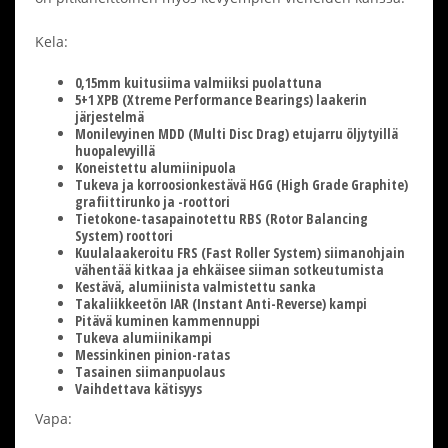
Kela:
0,15mm kuitusiima valmiiksi puolattuna
5+1 XPB (Xtreme Performance Bearings) laakerin
järjestelmä
Monilevyinen MDD (Multi Disc Drag) etujarru öljytyillä
huopalevyillä
Koneistettu alumiinipuola
Tukeva ja korroosionkestävä HGG (High Grade Graphite)
grafiittirunko ja -roottori
Tietokone-tasapainotettu RBS (Rotor Balancing
System) roottori
Kuulalaakeroitu FRS (Fast Roller System) siimanohjain
vähentää kitkaa ja ehkäisee siiman sotkeutumista
Kestävä, alumiinista valmistettu sanka
Takaliikkeetön IAR (Instant Anti-Reverse) kampi
Pitävä kuminen kammennuppi
Tukeva alumiinikampi
Messinkinen pinion-ratas
Tasainen siimanpuolaus
Vaihdettava kätisyys
Vapa: