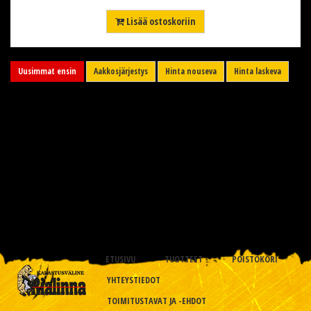
Lisää ostoskoriin
Uusimmat ensin
Aakkosjärjestys
Hinta nouseva
Hinta laskeva
ETUSIVU
TUOTTEET
POISTOKORI
YHTEYSTIEDOT
TOIMITUSTAVAT JA -EHDOT