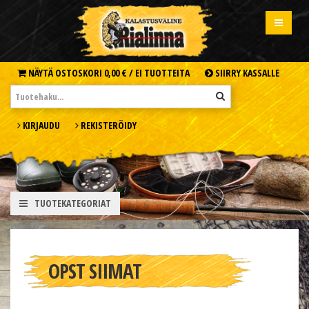
NÄYTÄ OSTOSKORI
0,00 € /
EI TUOTTEITA
SIIRRY KASSALLE
KIRJAUDU
REKISTERÖIDY
TUOTEKATEGORIAT
OPST SIIMAT