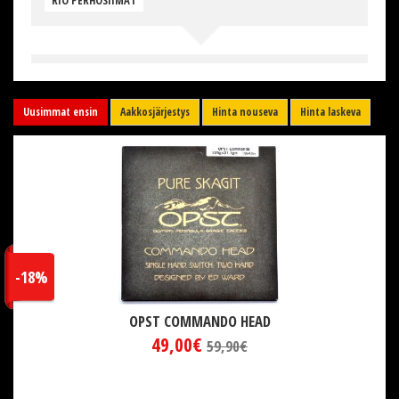
RIO PERHOSIIMAT
Uusimmat ensin
Aakkosjärjestys
Hinta nouseva
Hinta laskeva
-18%
OPST COMMANDO HEAD
49,00€
59,90€