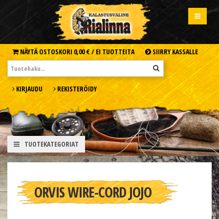
NÄYTÄ OSTOSKORI
0,00 € /
EI TUOTTEITA
SIIRRY KASSALLE
KIRJAUDU
REKISTERÖIDY
TUOTEKATEGORIAT
ORVIS WIRE-CORD JOJO