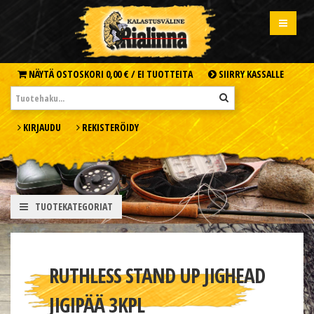
NÄYTÄ OSTOSKORI
0,00 € /
EI TUOTTEITA
SIIRRY KASSALLE
KIRJAUDU
REKISTERÖIDY
TUOTEKATEGORIAT
RUTHLESS STAND UP JIGHEAD
JIGIPÄÄ 3KPL