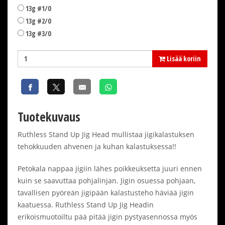
13g #1/0
13g #2/0
13g #3/0
Lisää koriin
Tuotekuvaus
Ruthless Stand Up Jig Head mullistaa jigikalastuksen
tehokkuuden ahvenen ja kuhan kalastuksessa!!
Petokala nappaa jigiin lähes poikkeuksetta juuri ennen
kuin se saavuttaa pohjalinjan. Jigin osuessa pohjaan,
tavallisen pyöreän jigipään kalastusteho häviää jigin
kaatuessa. Ruthless Stand Up Jig Headin
erikoismuotoiltu pää pitää jigin pystyasennossa myös