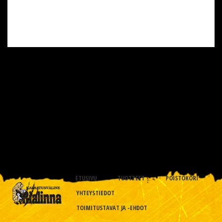
ETUSIVU
TUOTTEET
POISTOKORI
YHTEYSTIEDOT
TOIMITUSTAVAT JA -EHDOT