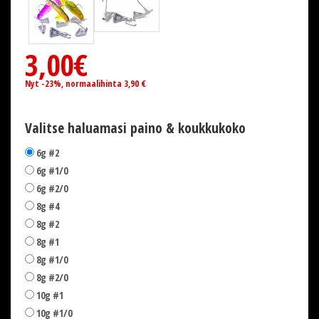
3,00€
Nyt -23%, normaalihinta 3,90 €
Valitse haluamasi paino & koukkukoko
6g #2
6g #1/0
6g #2/0
8g #4
8g #2
8g #1
8g #1/0
8g #2/0
10g #1
10g #1/0