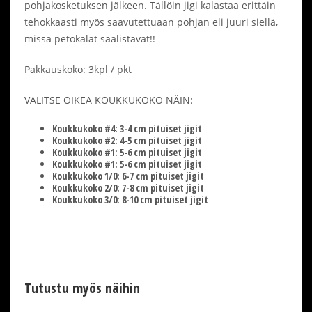
pohjakosketuksen jälkeen. Tällöin jigi kalastaa erittäin
tehokkaasti myös saavutettuaan pohjan eli juuri siellä,
missä petokalat saalistavat!!
Pakkauskoko: 3kpl / pkt
VALITSE OIKEA KOUKKUKOKO NÄIN:
Koukkukoko #4: 3-4 cm pituiset jigit
Koukkukoko #2: 4-5 cm pituiset jigit
Koukkukoko #1: 5-6 cm pituiset jigit
Koukkukoko #1: 5-6 cm pituiset jigit
Koukkukoko 1/0: 6-7 cm pituiset jigit
Koukkukoko 2/0: 7-8 cm pituiset jigit
Koukkukoko 3/0: 8-10 cm pituiset jigit
Tutustu myös näihin