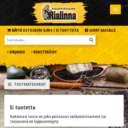
NÄYTÄ OSTOSKORI
0,00 € /
EI TUOTTEITA
SIIRRY KASSALLE
KIRJAUDU
REKISTERÖIDY
TUOTEKATEGORIAT
Ei tuotetta
Hakemasi tuote on joko poistunut valikoimistamme tai
tarjouserä on loppuunmyyty.