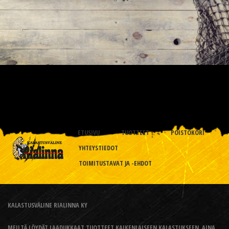
ETUSIVU
TUOTTEET
POISTOKORI
YHTEYSTIEDOT
TOIMITUSTAVAT JA -EHDOT
KALASTUSVÄLINE RIALINNA KY
MEILTÄ LÖYDÄT LAADUKKAAT TUOTTEET KAIKENLAISEEN KALASTUKSEEN, AINA