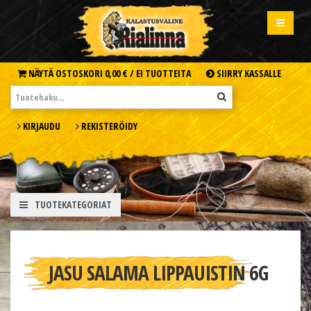
NÄYTÄ OSTOSKORI
0,00 € /
EI TUOTTEITA
SIIRRY KASSALLE
KIRJAUDU
REKISTERÖIDY
TUOTEKATEGORIAT
JASU SALAMA LIPPAUISTIN 6G