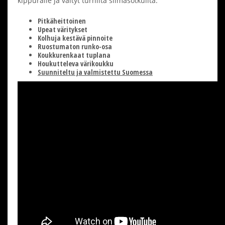
kippuralle ja vältyt turhilta siimasotkuilta.
Pitkäheittoinen
Upeat väritykset
Kolhuja kestävä pinnoite
Ruostumaton runko-osa
Koukkurenkaat tuplana
Houkutteleva värikoukku
Suunniteltu ja valmistettu Suomessa