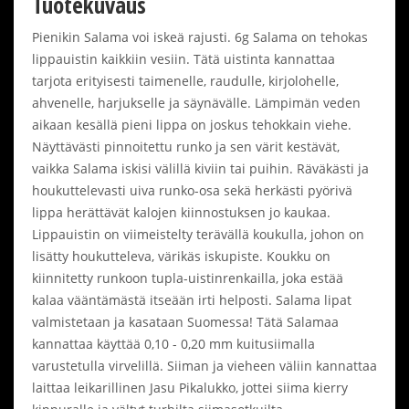
Tuotekuvaus
Pienikin Salama voi iskeä rajusti. 6g Salama on tehokas
lippauistin kaikkiin vesiin. Tätä uistinta kannattaa
tarjota erityisesti taimenelle, raudulle, kirjolohelle,
ahvenelle, harjukselle ja säynävälle. Lämpimän veden
aikaan kesällä pieni lippa on joskus tehokkain viehe.
Näyttävästi pinnoitettu runko ja sen värit kestävät,
vaikka Salama iskisi välillä kiviin tai puihin. Räväkästi ja
houkuttelevasti uiva runko-osa sekä herkästi pyörivä
lippa herättävät kalojen kiinnostuksen jo kaukaa.
Lippauistin on viimeistelty terävällä koukulla, johon on
lisätty houkutteleva, värikäs iskupiste. Koukku on
kiinnitetty runkoon tupla-uistinrenkailla, joka estää
kalaa vääntämästä itseään irti helposti. Salama lipat
valmistetaan ja kasataan Suomessa! Tätä Salamaa
kannattaa käyttää 0,10 - 0,20 mm kuitusiimalla
varustetulla virvelillä. Siiman ja vieheen väliin kannattaa
laittaa leikarillinen Jasu Pikalukko, jottei siima kierry