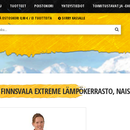
U
TUOTTEET
POISTOKORI
YHTEYSTIEDOT
TOIMITUSTAVAT JA -E
Ä OSTOSKORI
0,00 € /
EI TUOTTEITA
SIIRRY KASSALLE
FINNSVALA EXTREME LÄMPÖKERRASTO, NAIS