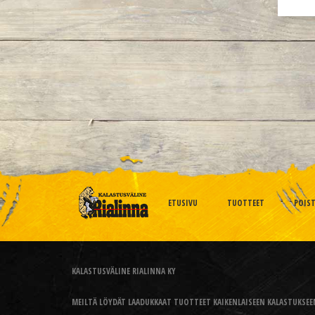
ETUSIVU
TUOTTEET
POIS
KALASTUSVÄLINE RIALINNA KY
MEILTÄ LÖYDÄT LAADUKKAAT TUOTTEET KAIKENLAISEEN KALASTUKSEEN