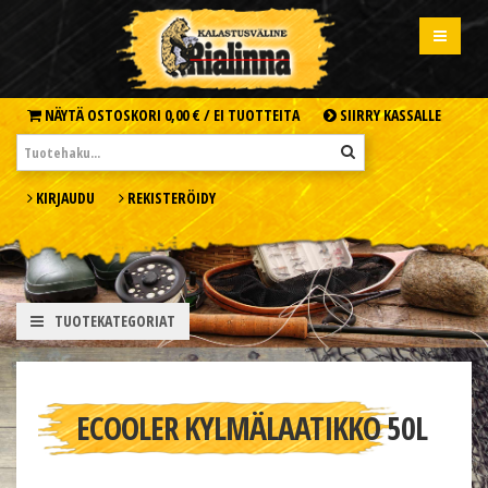
NÄYTÄ OSTOSKORI
0,00 € /
EI TUOTTEITA
SIIRRY KASSALLE
KIRJAUDU
REKISTERÖIDY
TUOTEKATEGORIAT
ECOOLER KYLMÄLAATIKKO 50L