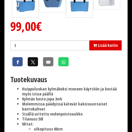
99,00€
Lisää koriin
Tuotekuvaus
Huippuluokan kylmäboksi moneen käyttöön ja kestää
myös istua päällä
Kylmän kesto jopa 3vrk
Molemmissa päädyissä kätevät kaksisuuntaiset
kantokahvat
Sisällä uritettu vedenpoistoaukko
Tilavuus 50l
Mitat:
ulkopituus 60cm