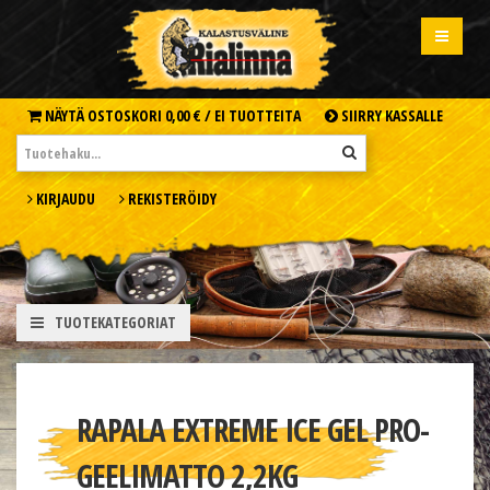
NÄYTÄ OSTOSKORI
0,00 € /
EI TUOTTEITA
SIIRRY KASSALLE
KIRJAUDU
REKISTERÖIDY
TUOTEKATEGORIAT
RAPALA EXTREME ICE GEL PRO-
GEELIMATTO 2,2KG