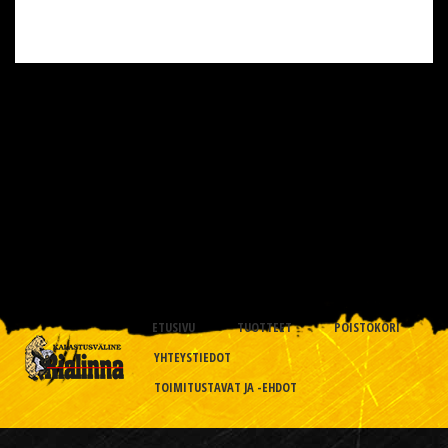
ETUSIVU
TUOTTEET
POISTOKORI
YHTEYSTIEDOT
TOIMITUSTAVAT JA -EHDOT