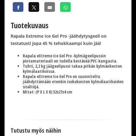
Tuotekuvaus
Rapala Extreme Ice Gel Pro -jäähdytysgeeli on
testatusti jopa 45 % tehokkaampi kuin jää!
Rapala eXtreme Ice Gel Pro -kylmägeelipussin
pintamateriaali on todella kestävää PVC-kangasta.
Tuhti, 2,2 kg jäägeelipussi takaa pitkän kylmänkeston
kylmälaatikoissa.
Rapala eXtreme Ice Gel Pro on suunniteltu
jäähdyttämään etenkin isokokoisten kylmälaatikoiden
sisältöjä.
Mitat: (P X L X K) 52x27x4 cm
Tutustu myös näihin