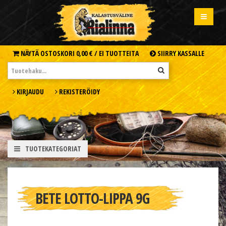
NÄYTÄ OSTOSKORI
0,00 € /
EI TUOTTEITA
SIIRRY KASSALLE
KIRJAUDU
REKISTERÖIDY
TUOTEKATEGORIAT
BETE LOTTO-LIPPA 9G