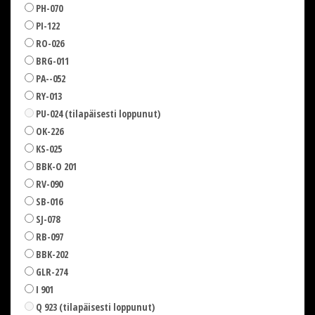
PH-070
PI-122
RO-026
BRG-011
PA--052
RY-013
PU-024 (tilapäisesti loppunut)
OK-226
KS-025
BBK-O 201
RV-090
SB-016
SJ-078
RB-097
BBK-202
GLR-274
I 901
Q 923 (tilapäisesti loppunut)