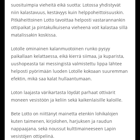
suosituimpia vieheitä eikä suotta: Lotossa yhdistyvät
niin kalastavuus, kestävyys kuin helppoheittoisuuskin.
Pitkäheittoinen Lotto tavoittaa helposti vastarannankin
ottipaikat ja pintakulkuisena vieheenä voit kalastaa sillä
matalissakin koskissa.
Lotolle ominainen kalanmuotoinen runko pysyy
paikallaan kelattaessa, eikä kierrä siimaa, ja kuparista,
uushopeasta tai messingistä valmistettu lippa lähtee
helposti pyörimään luoden Lotolle kokoaan suuremman
efektin, mikä saa kalat hullaantumaan.
Loton laajasta värikartasta löydät parhaat ottivärit
moneen vesistöön ja keliin sekä kaikenlaisille kaloille.
Bete Lotto on niittänyt mainetta etenkin lohikalojen
kuten taimenen, kirjolohen, harjuksen ja raudun
nappaajana, sekä noussut kulttimaineeseen Lapin
vesistöjen ottipelinä.